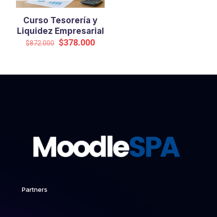
Curso Tesorería y
Liquidez Empresarial
El
El
$
378.000
$
872.000
precio
precio
original
actual
era:
es:
$872.000.
$378.000.
Partners