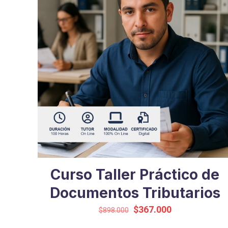
Curso Taller Práctico de
Documentos Tributarios
El
El
$
367.000
$
898.000
precio
precio