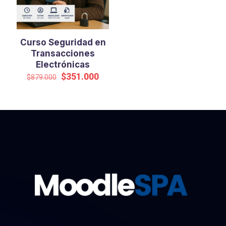
Curso Seguridad en
Transacciones
Electrónicas
El
El
$
351.000
$
879.000
precio
precio
original
actual
era:
es:
$879.000.
$351.000.