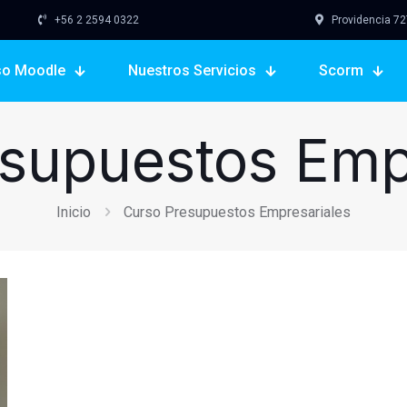
+56 2 2594 0322
Providencia 727,
so Moodle
Nuestros Servicios
Scorm
supuestos Emp
Inicio
Curso Presupuestos Empresariales