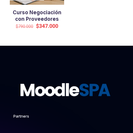
Curso Negociación
con Proveedores
El
El
$
347.000
$
790.000
precio
precio
original
actual
era:
es:
$790.000.
$347.000.
Partners