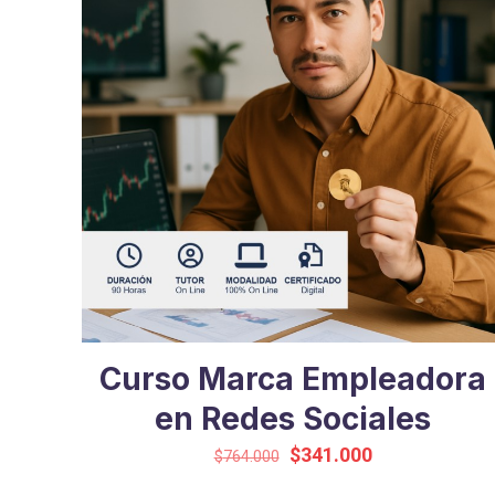
Curso Marca Empleadora
en Redes Sociales
El
El
$
341.000
$
764.000
precio
precio