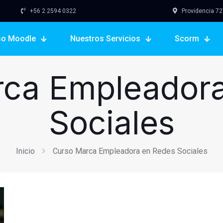
+56 2 2594 0322
Providencia 727,
so Moodle
Nuestros Servicios
Scorm
rca Empleadora
Sociales
Inicio
Curso Marca Empleadora en Redes Sociales