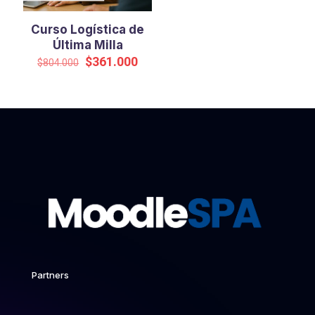
Curso Logística de
Última Milla
El
El
$
361.000
$
804.000
precio
precio
original
actual
era:
es:
$804.000.
$361.000.
Partners