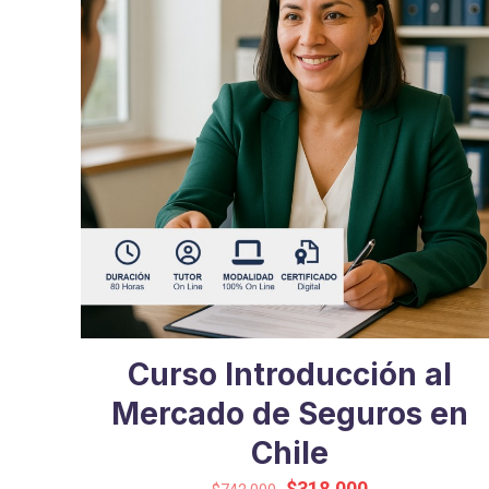
Curso Introducción al
Mercado de Seguros en
Chile
El
El
$
318.000