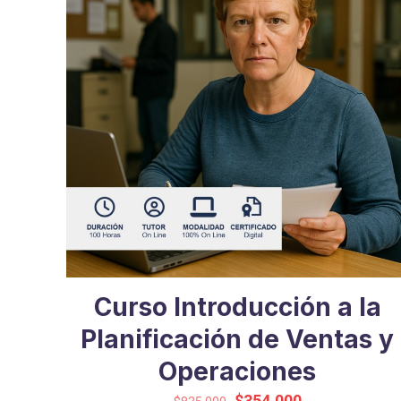
Curso Introducción a la
Planificación de Ventas y
Operaciones
El
El
$
354.000