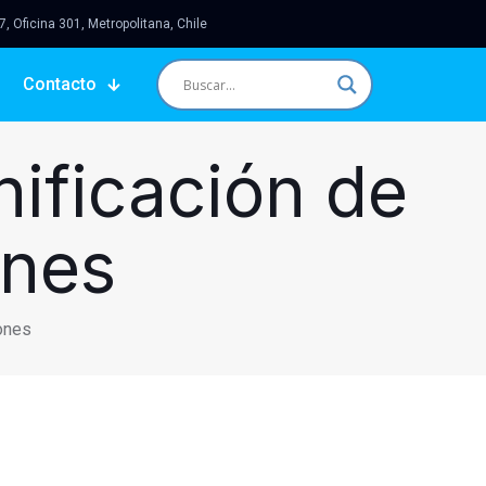
 Oficina 301, Metropolitana, Chile
Contacto
nificación de
ones
iones