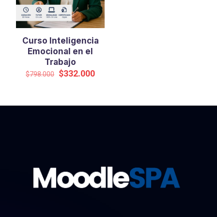
Curso Inteligencia
Emocional en el
Trabajo
El
El
$
332.000
$
798.000
precio
precio
original
actual
era:
es:
$798.000.
$332.000.