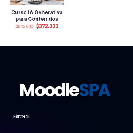
Curso IA Generativa
para Contenidos
El
El
$
372.000
$
846.000
precio
precio
original
actual
era:
es:
$846.000.
$372.000.
Partners