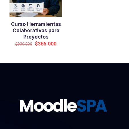
Curso Herramientas
Colaborativas para
Proyectos
El
El
$
365.000
$
839.000
precio
precio
original
actual
era:
es:
$839.000.
$365.000.