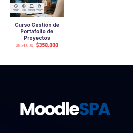
Curso Gestión de
Portafolio de
Proyectos
El
El
$
358.000
$
854.000
precio
precio
original
actual
era:
es:
$854.000.
$358.000.