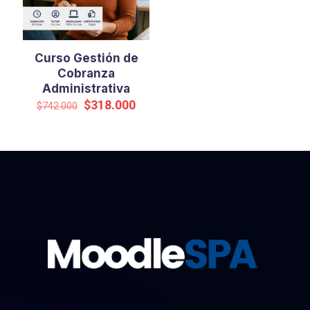
Curso Gestión de
Cobranza
Administrativa
El
El
$
318.000
$
742.000
precio
precio
original
actual
era:
es:
$742.000.
$318.000.