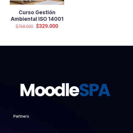
Curso Gestión
Ambiental ISO 14001
El
El
$
329.000
$
768.000
precio
precio
original
actual
era:
es:
$768.000.
$329.000.
Partners