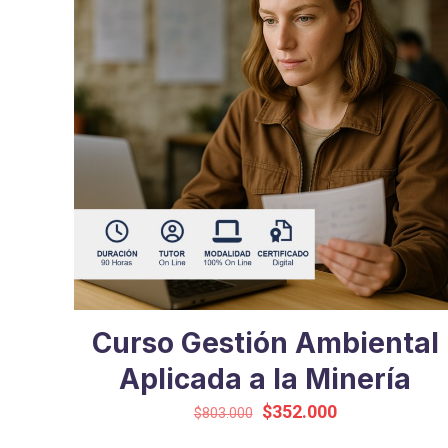
Curso Gestión Ambiental
Aplicada a la Minería
El
El
$
352.000
$
803.000
precio
precio