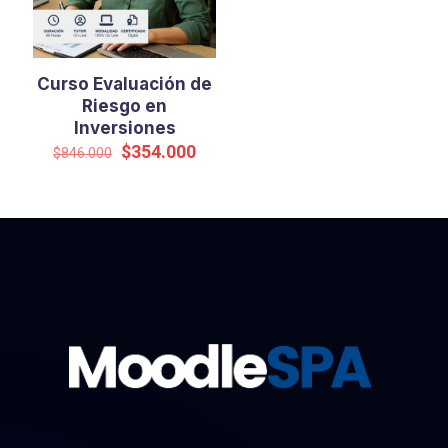
Curso Evaluación de
Riesgo en
Inversiones
El
El
$
354.000
$
846.000
precio
precio
original
actual
era:
es:
$846.000.
$354.000.