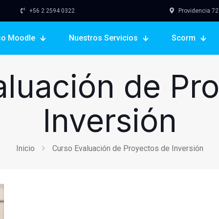
+56 2 2594 0322
Providencia 727,
so Moodle
Nuestros Servicios
Scorm
luación de Pr
Inversión
Inicio
Curso Evaluación de Proyectos de Inversión