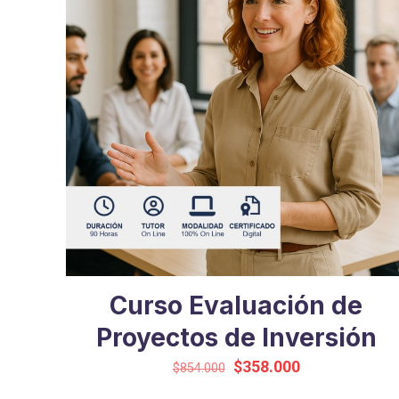
Curso Evaluación de
Proyectos de Inversión
El
El
$
358.000
$
854.000
precio
precio