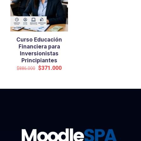
Curso Educación
Financiera para
Inversionistas
Principiantes
El
El
$
371.000
$
886.000
precio
precio
original
actual
era:
es:
$886.000.
$371.000.