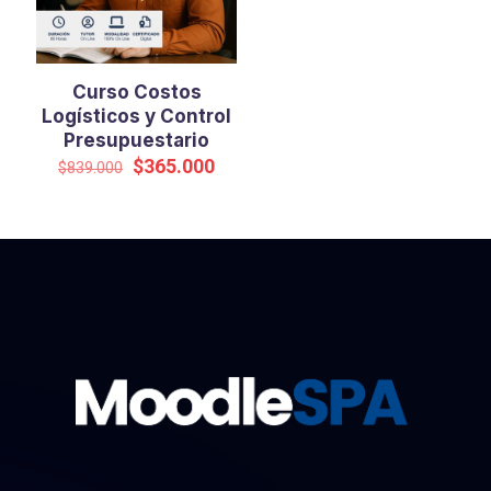
Curso Costos
Logísticos y Control
Presupuestario
El
El
$
365.000
$
839.000
precio
precio
original
actual
era:
es:
$839.000.
$365.000.