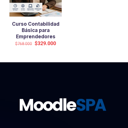
Curso Contabilidad
Básica para
Emprendedores
El
El
$
329.000
$
768.000
precio
precio
original
actual
era:
es:
$768.000.
$329.000.