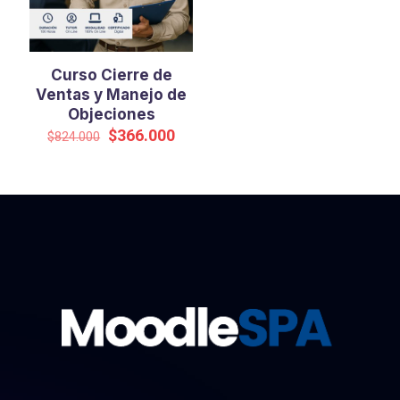
Curso Cierre de
Ventas y Manejo de
Objeciones
El
El
$
366.000
$
824.000
precio
precio
original
actual
era:
es:
$824.000.
$366.000.