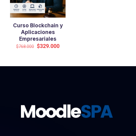
Curso Blockchain y
Aplicaciones
Empresariales
El
El
$
329.000
$
768.000
precio
precio
original
actual
era:
es:
$768.000.
$329.000.