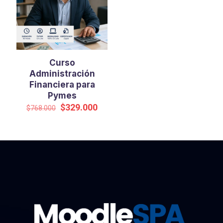
Curso
Administración
Financiera para
Pymes
El
El
$
329.000
$
768.000
precio
precio
original
actual
era:
es:
$768.000.
$329.000.